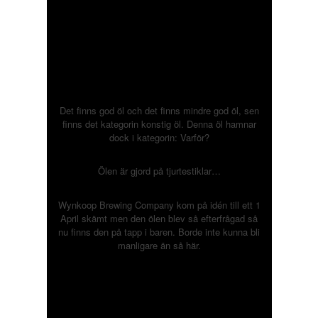
Det finns god öl och det finns mindre god öl, sen
finns det kategorin konstig öl. Denna öl hamnar
dock i kategorin: Varför?
Ölen är gjord på tjurtestiklar…
Wynkoop Brewing Company kom på idén till ett 1
April skämt men den ölen blev så efterfrågad så
nu finns den på tapp i baren. Borde inte kunna bli
manligare än så här.