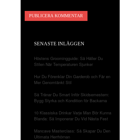
SENASTE INLÄGGEN
Höstens Groomingguide: Så Håller Du
Stilen När Temperaturen Sjunker
Hur Du Förenklar Din Garderob och Får en
Mer Genomtänkt Stil
Så Tränar Du Smart Inför Skidsemestern:
Bygg Styrka och Kondition för Backarna
10 Klassiska Drinkar Varje Man Bör Kunna
Blanda: Så Imponerar Du Vid Nästa Fest
Mancave Masterclass: Så Skapar Du Den
Ultimata Herrhörnan