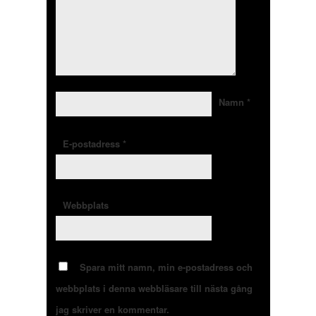
Namn
*
E-postadress
*
Webbplats
Spara mitt namn, min e-postadress och
webbplats i denna webbläsare till nästa gång
jag skriver en kommentar.