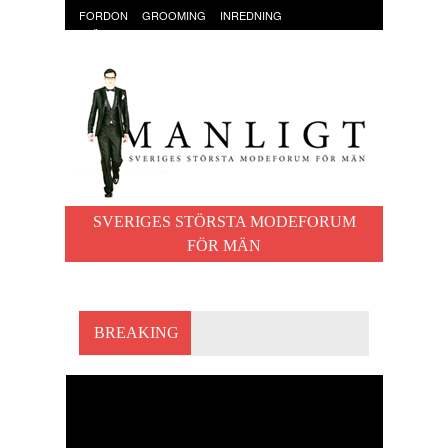
FORDON
GROOMING
INREDNING
KLÄDER & ACCESSOARER
MAT OCH DRYCK
RESOR
TRÄNING
SVERIGES STÖRSTA MODEFORUM
FÖR MÄN
BREAKING
ROCKY MOUNTAIN
OYSTER BEER – ÖL PÅ