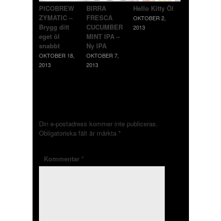
PICOBREW
BIRRA
Hello Kitty Öl
ZYMATIC –
FRESCA
OKTOBER 2,
Brygg ditt
CUCUMBER
2013
eget öl
MINT IPA –
snabbt
Ny IPA
OKTOBER 18,
OKTOBER 7,
2013
2013
LÄMNA ETT SVAR
Din e-postadress kommer inte publiceras.
Obligatoriska fält är märkta
*
Kommentar
*