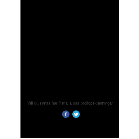
Vill du synas här ? maila oss
bröllopsklänningar