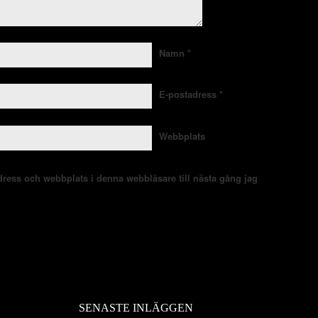
Namn
*
E-postadress
*
Webbplats
ress och webbplats i denna webbläsare till nästa gång jag
SENASTE INLÄGGEN