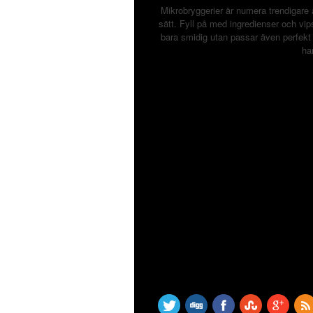
Mikrobryggerier är numera trendigare 
sätt. Fyll på med ingredienser och vip
bara smidig utan passar även perfekt
ha
SHARE THIS