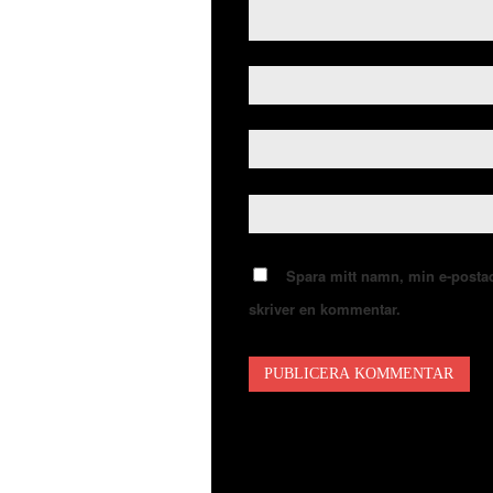
Spara mitt namn, min e-postad
skriver en kommentar.