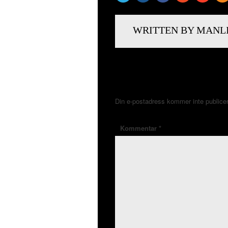
WRITTEN BY MANL
LÄMNA ETT SVAR
Din e-postadress kommer inte publice
Kommentar
*