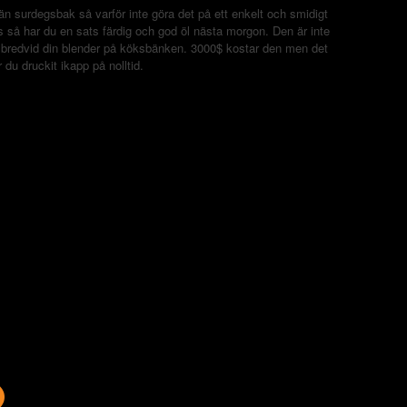
än surdegsbak så varför inte göra det på ett enkelt och smidigt
s så har du en sats färdig och god öl nästa morgon. Den är inte
 bredvid din blender på köksbänken. 3000$ kostar den men det
r du druckit ikapp på nolltid.