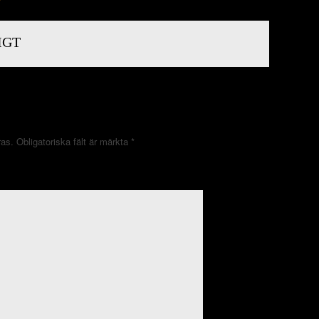
IGT
ras.
Obligatoriska fält är märkta
*