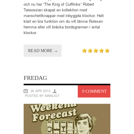
och nu har “The King of Cufflinks” Robert
Tateossian skapat en kollektion med
manschettknappar med inbyggda klockor. Helt
klart en bra funktion om du vill lämna Rolexen
hemma eller vill bräcka bordsgrannen i antal
klockor.
READ MORE →
FREDAG
26 APR 2013
0 COMMENT
POSTED BY MANLIGT