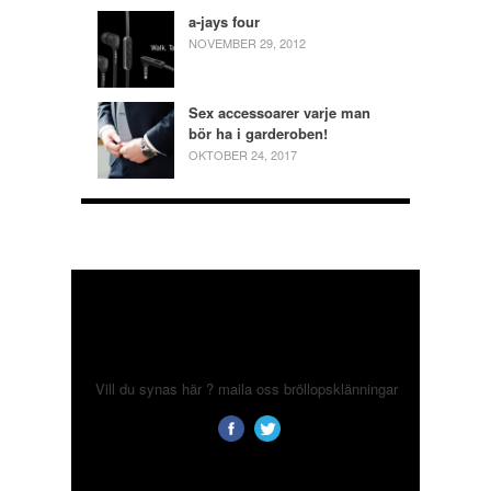
a-jays four
NOVEMBER 29, 2012
Sex accessoarer varje man
bör ha i garderoben!
OKTOBER 24, 2017
Vill du synas här ? maila oss
bröllopsklänningar