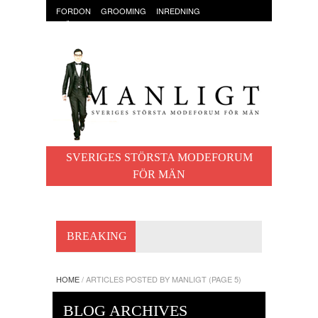
FORDON
GROOMING
INREDNING
KLÄDER & ACCESSOARER
MAT OCH DRYCK
RESOR
TRÄNING
SVERIGES STÖRSTA MODEFORUM
FÖR MÄN
BREAKING
HOME
/
ARTICLES POSTED BY MANLIGT
(PAGE 5)
BLOG ARCHIVES