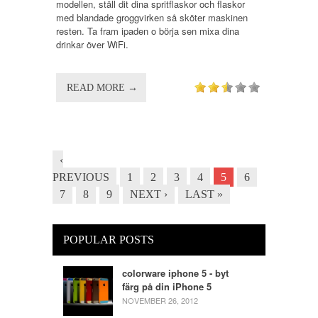
modellen, ställ dit dina spritflaskor och flaskor
med blandade groggvirken så sköter maskinen
resten. Ta fram ipaden o börja sen mixa dina
drinkar över WiFi.
READ MORE →
‹
PREVIOUS
1
2
3
4
5
6
7
8
9
NEXT ›
LAST »
POPULAR POSTS
colorware iphone 5 - byt
färg på din iPhone 5
NOVEMBER 26, 2012