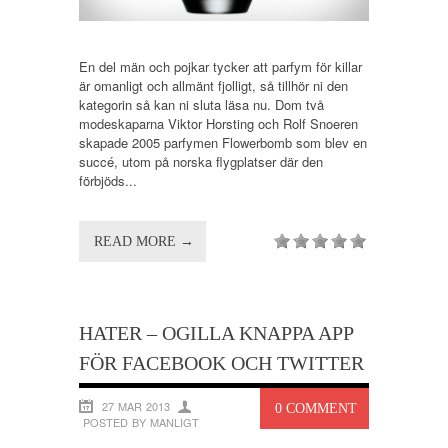
En del män och pojkar tycker att parfym för killar
är omanligt och allmänt fjolligt, så tillhör ni den
kategorin så kan ni sluta läsa nu. Dom två
modeskaparna Viktor Horsting och Rolf Snoeren
skapade 2005 parfymen Flowerbomb som blev en
succé, utom på norska flygplatser där den
förbjöds...
READ MORE →
HATER – OGILLA KNAPPA APP
FÖR FACEBOOK OCH TWITTER
27 MAR 2013
0 COMMENT
POSTED BY MANLIGT