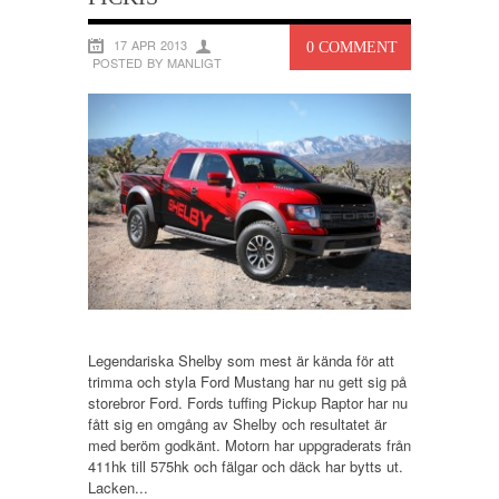
17 APR 2013
0 COMMENT
POSTED BY MANLIGT
Legendariska Shelby som mest är kända för att
trimma och styla Ford Mustang har nu gett sig på
storebror Ford. Fords tuffing Pickup Raptor har nu
fått sig en omgång av Shelby och resultatet är
med beröm godkänt. Motorn har uppgraderats från
411hk till 575hk och fälgar och däck har bytts ut.
Lacken...