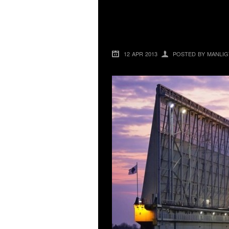
AZZAM – VÄRLDE
LYXYACHT
12 APR 2013
POSTED BY MANLIG