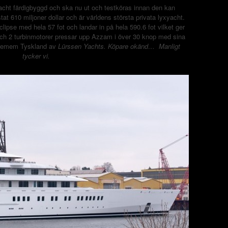
yacht färdigbyggd och ska nu ut och testköras innan den kan
tat 610 miljoner dollar och är världens största privata lyxyacht.
se med hela 57 fot och landar in på hela 590.6 fot vilket ger
och 2 turbinmotorer pressar upp Azzam i över 30 knop med sina
Bremem Tyskland av
Lürssen Yachts. Köpare okänd… Manligt
tycker vi.