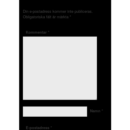
Din e-postadress kommer inte publiceras.
Obligatoriska fält är märkta
*
Kommentar
*
Namn
*
E-postadress
*