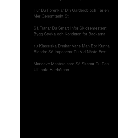
Hur Du Förenklar Din Garderob och Får en
Mer Genomtänkt Stil
Så Tränar Du Smart Inför Skidsemestern:
Bygg Styrka och Kondition för Backarna
10 Klassiska Drinkar Varje Man Bör Kunna
Blanda: Så Imponerar Du Vid Nästa Fest
Mancave Masterclass: Så Skapar Du Den
Ultimata Herrhörnan