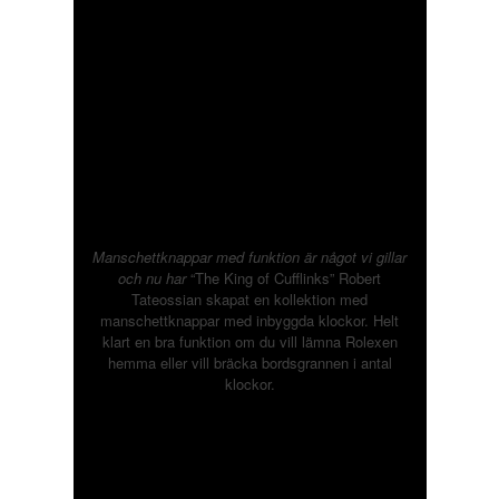
Manschettknappar med funktion är något vi gillar
och nu har
“The King of Cufflinks” Robert
Tateossian skapat en kollektion med
manschettknappar med inbyggda klockor. Helt
klart en bra funktion om du vill lämna Rolexen
hemma eller vill bräcka bordsgrannen i antal
klockor.