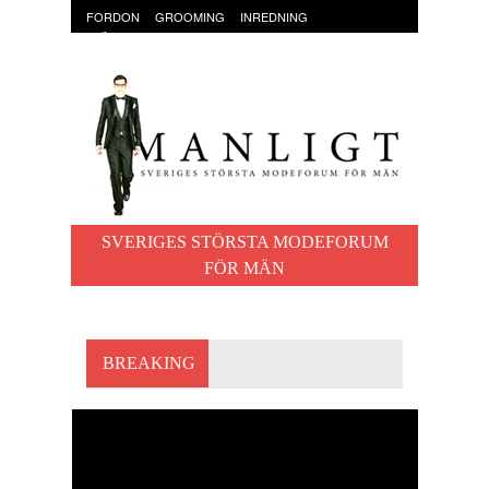
FORDON
GROOMING
INREDNING
KLÄDER & ACCESSOARER
MAT OCH DRYCK
RESOR
TRÄNING
SVERIGES STÖRSTA MODEFORUM
FÖR MÄN
BREAKING
CUFFS – MANLIGA
MANSCHETTKNAPPAR