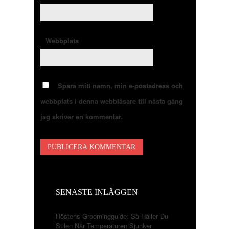
Webbplats
Spara mitt namn, min e-postadress och
webbplats i denna webbläsare till nästa gång
jag skriver en kommentar.
SENASTE INLÄGGEN
Höstens Groomingguide: Så Håller Du
Stilen När Temperaturen Sjunker