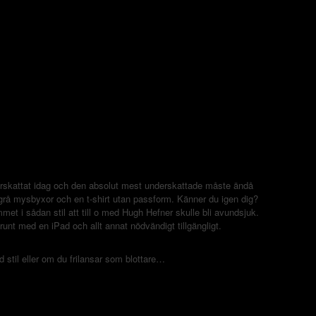
derskattat idag och den absolut mest underskattade måste ändå
a grå mysbyxor och en t-shirt utan passform. Känner du igen dig?
met i sådan stil att till o med Hugh Hefner skulle bli avundsjuk.
 runt med en iPad och allt annat nödvändigt tillgängligt.
stil eller om du frilansar som blottare…