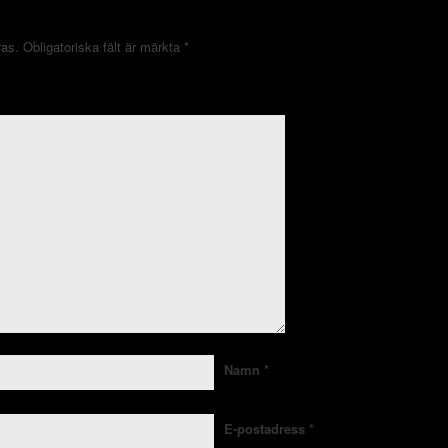
ras.
Obligatoriska fält är märkta
*
Namn
*
E-postadress
*