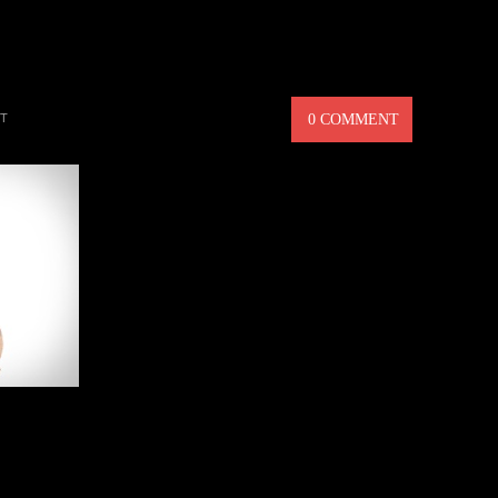
H SPORT UTILITY BATHROBE
T
0 COMMENT