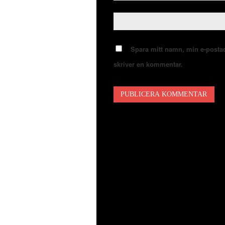
Spara mitt namn, min e-postad
skriver en kommentar.