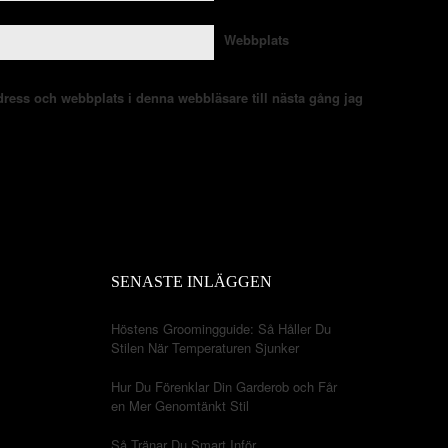
Webbplats
ress och webbplats i denna webbläsare till nästa gång jag
SENASTE INLÄGGEN
Höstens Groomingguide: Så Håller Du
Stilen När Temperaturen Sjunker
Hur Du Förenklar Din Garderob och Får
en Mer Genomtänkt Stil
Så Tränar Du Smart Inför