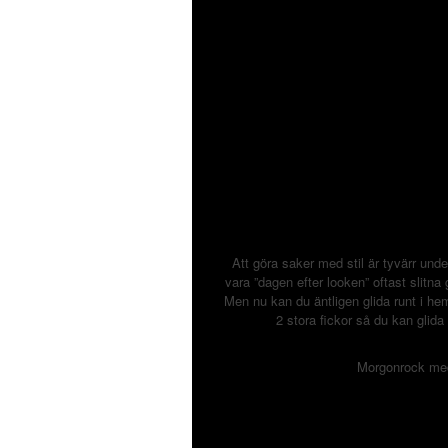
Att göra saker med stil är tyvärr un
vara ”dagen efter looken” oftast slitn
Men nu kan du äntligen glida runt i hem
2 stora fickor så du kan glida
Morgonrock med 