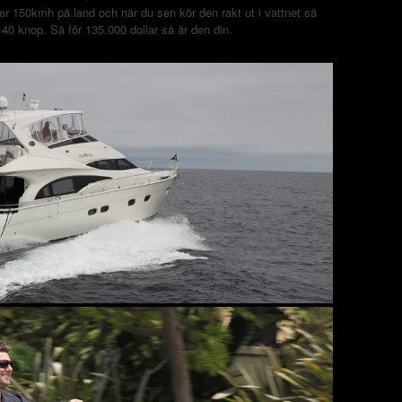
er 150kmh på land och när du sen kör den rakt ut i vattnet så
40 knop. Så för 135.000 dollar så är den din.