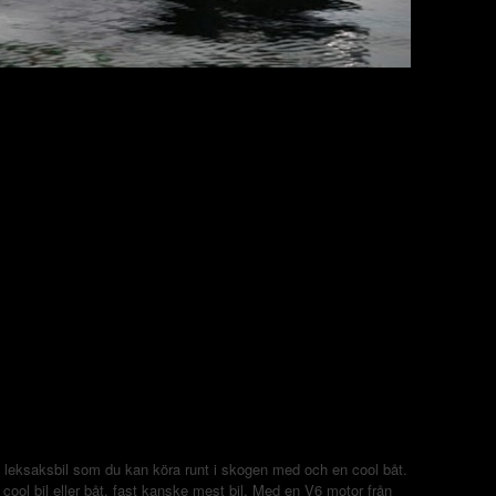
ig leksaksbil som du kan köra runt i skogen med och en cool båt.
cool bil eller båt, fast kanske mest bil. Med en V6 motor från