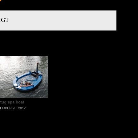
IGT
 tug spa boat
EMBER 20, 2012