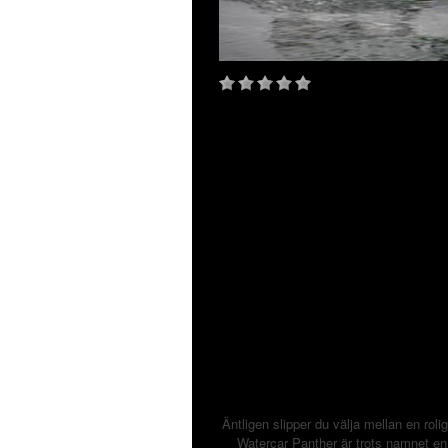
Äntligen slipper du välja mellan en rol
Watercar Panther är trots namnet en 