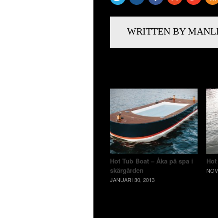
WRITTEN BY MANL
RELATED POSTS
Hot Tub Boat – Åka på spa i
Hot
skärgården
NOV
JANUARI 30, 2013
LÄMNA ETT SVAR