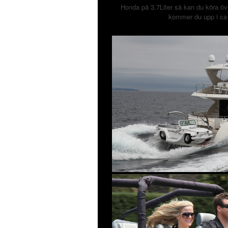
Honda på 3.7Liter så kan du köra öv
kommer du upp i ca 