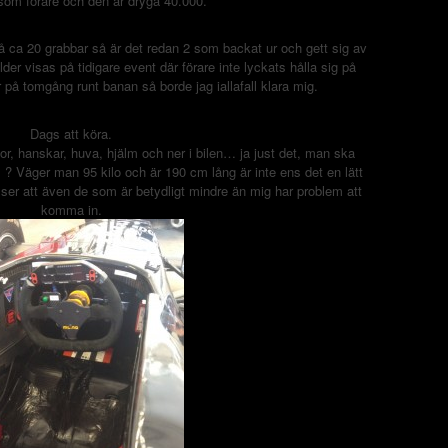
 som förare och den är dryga 40.000.
å ca 20 grabbar så är det redan 2 som backat ur och gett sig av
lder visas på tidigare event där förare inte lyckats hålla sig på
på tomgång runt banan så borde jag iallafall klara mig.
Dags att köra.
kor, hanskar, huva, hjälm och ner i bilen… ja just det, man ska
 ? Väger man 95 kilo och är 190 cm lång är inte ens det en lätt
ch ser att även de som är betydligt mindre än mig har problem att
komma in.