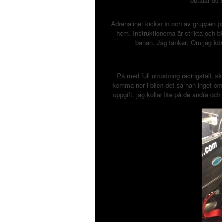
betalar du
Adrenalinet kickar in och av gruppen p
hem. Instruktionerna är strikta och bi
banan. Jag tänker: Om jag kör 
På med full utrustning racingställ, s
komma ner i bilen det sa han inget om
uppgift. jag kollar lite på de andra o