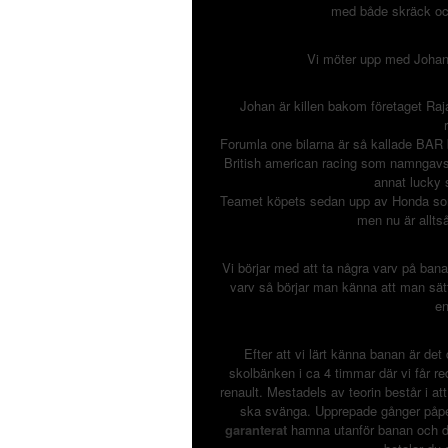
med både skräck och
Vi möter upp med Johan 
Johan är killen bakom företaget Ra
Forumla one bilarna är så kallade BAR bil
British american racing som namngavs 
annat lucky 
Teamet köpets sedan upp av Honda som 
men nu är alltså
Vi börjar med att ta några varv på bana
varv så börjar man känna att man sätt
en
Efter att vi lärt känna banan är det 
skolbänken i ca 4 timmar där vi får re
renault. Mestadels av teorin består i 
ska svänga. Upprepade gånger påpek
garanterat
hamna utanför banan och det