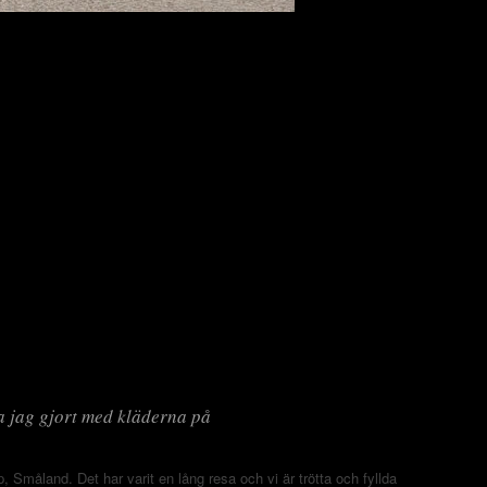
a jag gjort med kläderna på
, Småland. Det har varit en lång resa och vi är trötta och fyllda