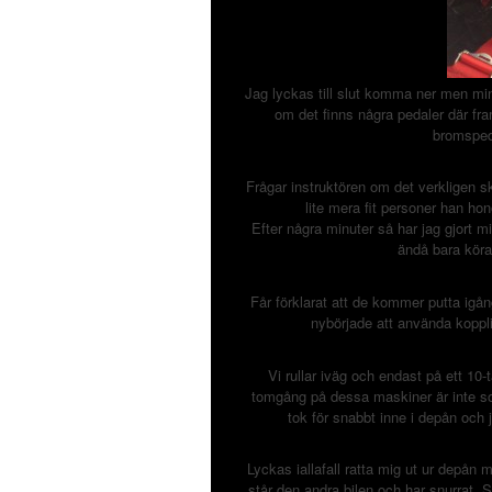
Jag lyckas till slut komma ner men mina
om det finns några pedaler där fr
bromspeda
Frågar instruktören om det verkligen s
lite mera fit personer han ho
Efter några minuter så har jag gjort m
ändå bara köra
Får förklarat att de kommer putta igån
nybörjade att använda koppl
Vi rullar iväg och endast på ett 10
tomgång på dessa maskiner är inte som
tok för snabbt inne i depån och 
Lyckas iallafall ratta mig ut ur depå
står den andra bilen och har snurrat.