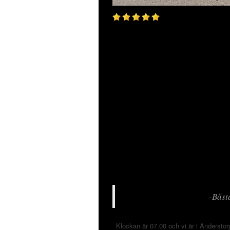
-Bäst
Klockan är 07.00 och vi är i Anderstorp