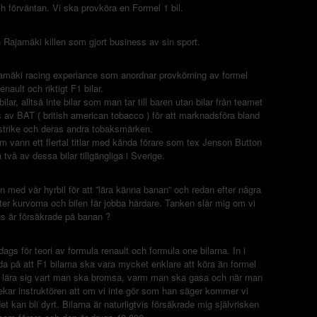
 förväntan. Vi ska provköra en Formel 1 bil.
Rajamäki killen som gjort business av sin sport.
jamäki racing experiance som anordnar provkörning av formel
renault och riktigt F1 bilar.
ar, alltså inte bilar som man tar till baren utan bilar från teamet
av BAT ( british american tobacco ) för att marknadsföra bland
strike och deras andra tobaksmärken.
vann ett flertal titlar med kända förare som tex Jenson Button
 två av dessa bilar tillgängliga i Sverige.
n med vår hyrbil för att ”lära känna banan” och redan efter några
er kurvorna och bilen får jobba hårdare. Tanken slår mig om vi
s är försäkrade på banan ?
dags för teori av formula renault och formula one bilarna. In i
da på att F1 bilarna ska vara mycket enklare att köra än formel
att lära sig vart man ska bromsa, varm man ska gasa och när man
ar instruktören att om vi inte gör som han säger kommer vi
 kan bli dyrt. Bilarna är naturligtvis försäkrade mig självrisken