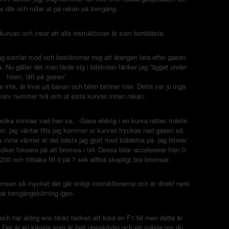
s där och rullar ut på rakan på tomgång.
kurvan och inser att alla instruktioner är som bortblåsta.
jag samlat mod och bestämmer mig att återigen leta efter gasen.
å. Nu gäller det man lärde sig i bilskolan tänker jag ”ägget under
foten, lätt på gasen”
 inte, är kvar på banan och bilen brinner inte. Detta var ju inga
arv nummer två och ut sista kurvan innan rakan.
försöka minnas vad han sa.. -Gasa
aldrig
i en kurva ratten måste
en. jag väntar tills jag kommer ur kurvan tryckas ned gasen så
 mina vänner är det bästa jag gjort med kläderna på. jag hinner
söker foksera på att bromsa i tid. Dessa bilar accelererar från 0-
200 och tillbaka till 0 på 7 sek alltså skapligt bra bromsar.
msen så mycket det går enligt instruktionerna och är direkt nere
på tomgångskörning igen.
 och har aldrig ens tänkt tanken att köra en F1 bil men detta är
 Det är en känsla som är helt obeskrivlig och ett måste om du