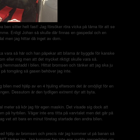
 ben sitter helt fast! Jag försöker röra vicka på tårna för att se
amme. Enligt Johan så skulle där finnas en gaspedal och en
l men jag hittar då inget av dom.
ka vara så här och han påpekar att bilarna är byggde för kanske
nom eller mig men att det mycket riktigt skulle vara så.
ig hemmastadd i bilen. Hittat bromsen och tänker att jag ska ju
 på tomgång så gasen behöver jag inte.
g bilen med hjälp av en 4 hjuling eftersom det är omöjligt för en
ingen. Dessutom är den tydligen extremt dyr att byta.
-tal meter så kör jag för egen maskin. Det visade sig dock att
 på hyrbilen. Vågar inte ens titta på varvtalet men det går på
jag vet att bara en minut företag startade den andra bilen.
n med hjälp av bromsen och precis när jag kommer ut på banan så
 SHIT tänker jag. Jag kommer fan inte ens nudda gaspedalen om