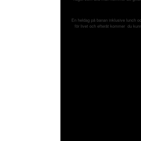
En heldag på banan inklusive lunch och
för livet och efteråt kommer du kunn
SHARE THIS