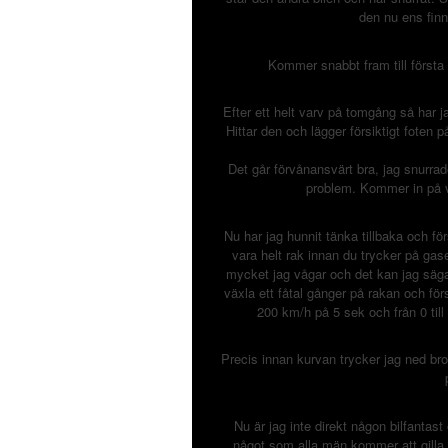
den nu ens finn
Kommer snabbt fram till första 
Efter ett helt varv på tomgång så har 
Hittar den och lägger försiktigt foten p
Det går förvånansvärt bra, jag snurrade
problem. Kommer in på v
Nu har jag hunnit tänka tillbaka och 
vara helt rak innan du trycker på gas
mycket jag vågar och det kan jag säga
växla ett fåtal gånger på rakan och för
200 km/h på 5 sek och från 0 till 
Precis innan kurvan trycker jag ned bro
Nu är jag inte direkt någon bilfantast
något som alla män kommer att gilla.