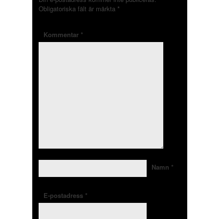
Obligatoriska fält är märkta
*
Kommentar
*
Namn
*
E-postadress
*