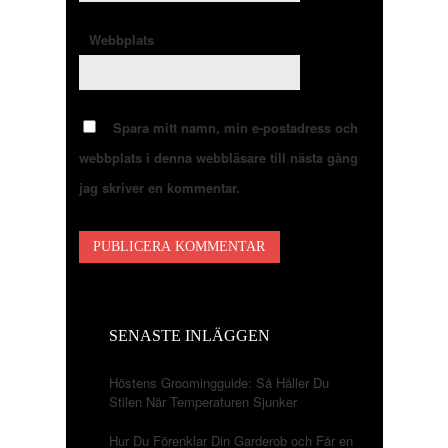
Webbplats
Spara mitt namn, min e-postadress och
webbplats i denna webbläsare till nästa gång
jag skriver en kommentar.
SENASTE INLÄGGEN
Höstens Groomingguide: Så Håller Du
Stilen När Temperaturen Sjunker
Hur Du Förenklar Din Garderob och Får en