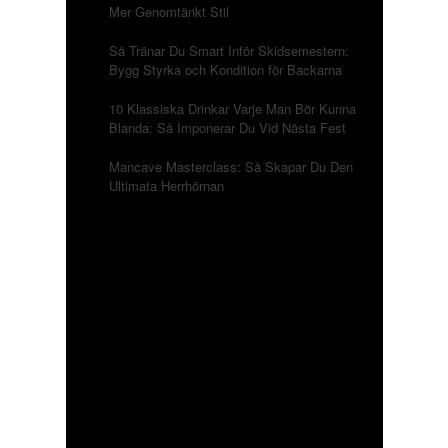
Mer Genomtänkt Stil
Så Tränar Du Smart Inför Skidsemestern:
Bygg Styrka och Kondition för Backarna
10 Klassiska Drinkar Varje Man Bör Kunna
Blanda: Så Imponerar Du Vid Nästa Fest
Mancave Masterclass: Så Skapar Du Den
Ultimata Herrhörnan