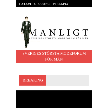
FORDON
GROOMING
INREDNING
KLÄDER & ACCESSOARER
MAT OCH DRYCK
RESOR
TRÄNING
SVERIGES STÖRSTA MODEFORUM
FÖR MÄN
BREAKING
THE PIVOTAL IRONING
BOARD – SMART