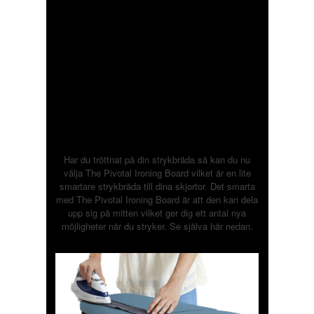
Har du tröttnat på din strykbräda så kan du nu
välja The Pivotal Ironing Board vilket är en lite
smartare strykbräda till dina skjortor. Det smarta
med The Pivotal Ironing Board är att den kan dela
upp sig på mitten vilket ger dig ett antal nya
möjligheter när du stryker. Se själva här nedan.