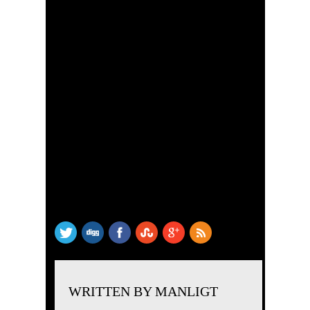
SHARE THIS
WRITTEN BY MANLIGT