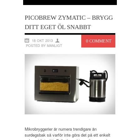
PICOBREW ZYMATIC – BRYGG
DITT EGET ÖL SNABBT
18 OKT 2013
0 COMMENT
POSTED BY MANLIGT
Mikrobryggerier är numera trendigare än
surdegsbak så varför inte göra det på ett enkelt