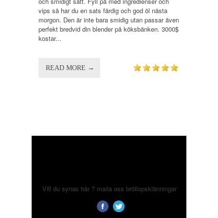
och smidigt sätt. Fyll på med ingredienser och
vips så har du en sats färdig och god öl nästa
morgon. Den är inte bara smidig utan passar även
perfekt bredvid din blender på köksbänken. 3000$
kostar...
READ MORE →
Vill du synas här ? maila oss
bröllopsklänningar