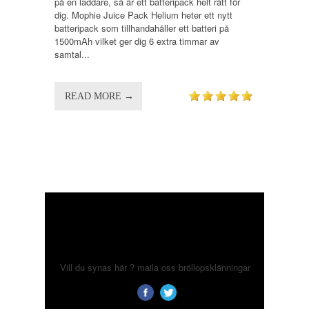
på en laddare, så är ett batteripack helt rätt för
dig. Mophie Juice Pack Helium heter ett nytt
batteripack som tillhandahåller ett batteri på
1500mAh vilket ger dig 6 extra timmar av
samtal...
READ MORE →
Vill du synas här ? maila oss
bröllopsklänningar