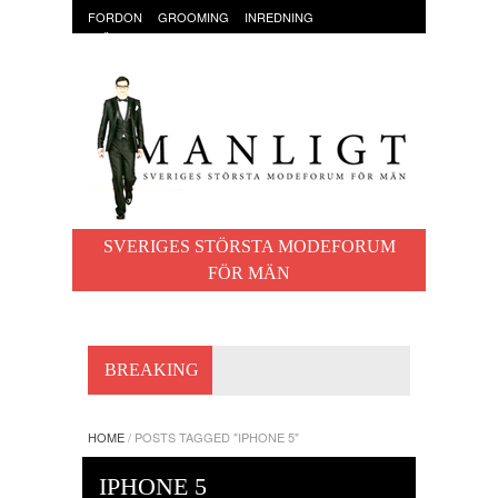
FORDON
GROOMING
INREDNING
KLÄDER & ACCESSOARER
MAT OCH DRYCK
RESOR
TRÄNING
SVERIGES STÖRSTA MODEFORUM
FÖR MÄN
BREAKING
HOME
/
POSTS TAGGED "IPHONE 5"
IPHONE 5