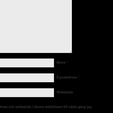
Namn
*
E-postadress
*
Webbplats
ress och webbplats i denna webbläsare till nästa gång jag