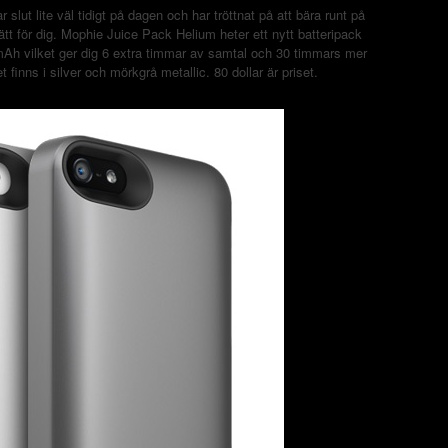
r slut lite väl tidigt på dagen och har tröttnat på att bära runt på
rätt för dig. Mophie Juice Pack Helium heter ett nytt batteripack
0mAh vilket ger dig 6 extra timmar av samtal och 30 timmars mer
finns i silver och mörkgrå metallic. 80 dollar är priset.