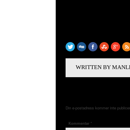
SHARE THIS
WRITTEN BY MANL
LÄMNA ETT SVAR
Din e-postadress kommer inte publice
Kommentar
*