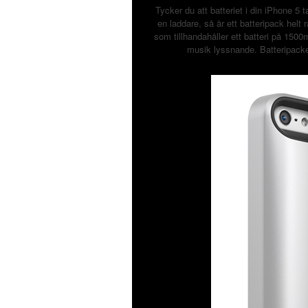
Tycker du att batteriet i din iPhone 5 ta
en laddare, så är ett batteripack helt 
som tillhandahåller ett batteri på 150
musik lyssnande. Batteripacket 