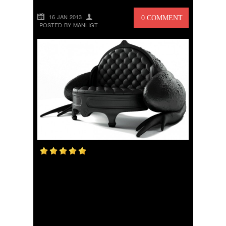
16 JAN 2013
0 COMMENT
POSTED BY MANLIGT