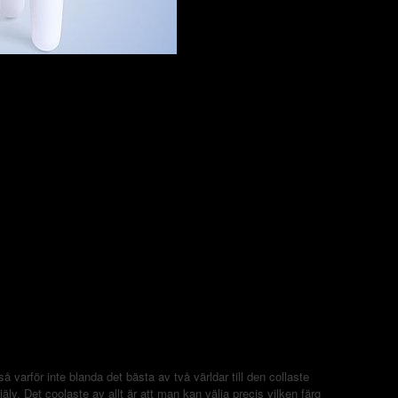
så varför inte blanda det bästa av två världar till den collaste
v. Det coolaste av allt är att man kan välja precis vilken färg