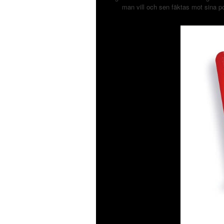
man vill och sen fäktas mot sina p