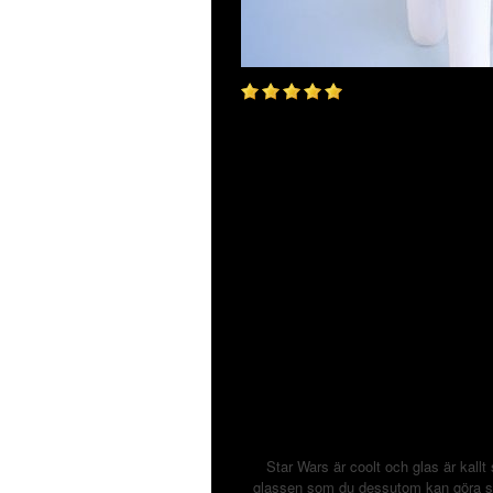
Star Wars är coolt och glas är kallt 
glassen som du dessutom kan göra själ