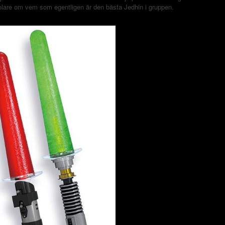
olare om vem som egentligen är den bästa Jedhin i gruppen.