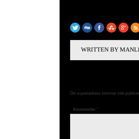
SHARE THIS
WRITTEN BY MANL
LÄMNA ETT SVAR
Din e-postadress kommer inte publice
Kommentar
*