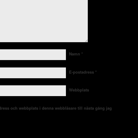
Namn
*
E-postadress
*
Webbplats
ress och webbplats i denna webbläsare till nästa gång jag