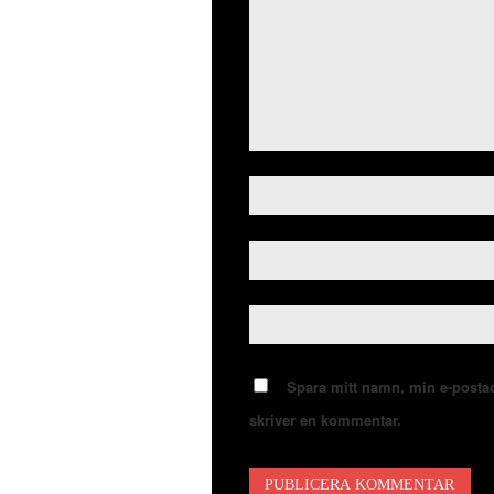
Spara mitt namn, min e-postad
skriver en kommentar.