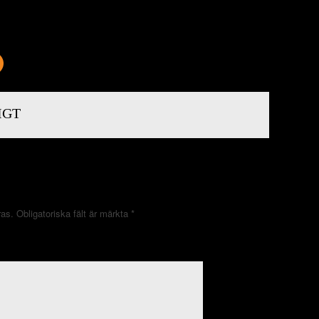
IGT
ras.
Obligatoriska fält är märkta
*