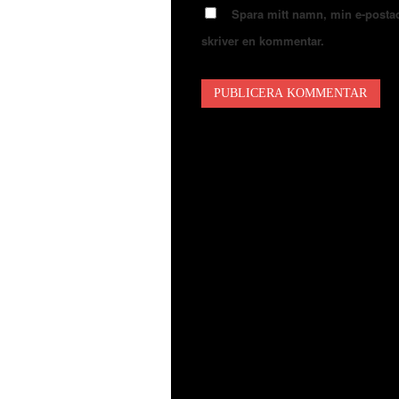
Spara mitt namn, min e-postad
skriver en kommentar.