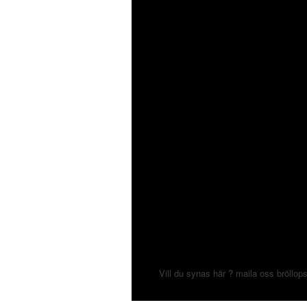
Vill du synas här ? maila oss
bröllop