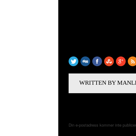
SHARE THIS
WRITTEN BY MANL
LÄMNA ETT SVAR
Din e-postadress kommer inte publice