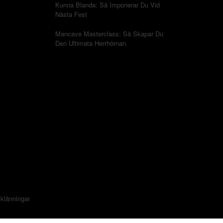
Kunna Blanda: Så Imponerar Du Vid
Nästa Fest
Mancave Masterclass: Så Skapar Du
Den Ultimata Herrhörnan
sklänningar