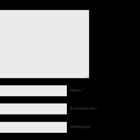
Namn
*
E-postadress
*
Webbplats