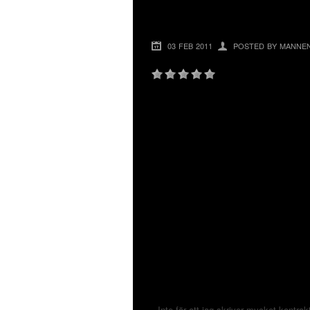
RESERVOARPENN
03 FEB 2011
POSTED BY MANNE
Inte för att jag skriver mycket kontr