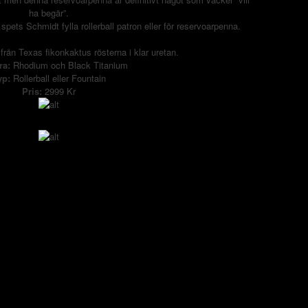
ha begär”.
spets
Schmidt
fylla
rollerball
patron
eller
för
reservoarpenna
.
från
Texas
fikonkaktus
rösterna
i
klar
uretan
.
ra
:
Rhodium
och
Black
Titanium
yp
:
Rollerball
eller
Fountain
Pris:
2999 Kr