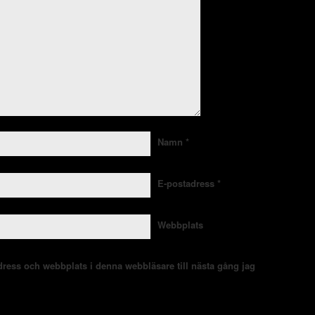
Namn
*
E-postadress
*
Webbplats
ress och webbplats i denna webbläsare till nästa gång jag