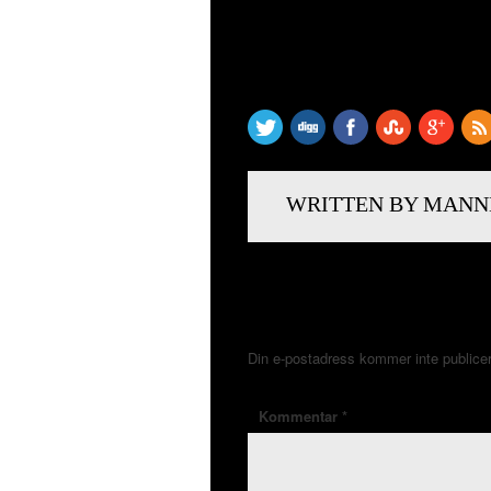
SHARE THIS
WRITTEN BY MANN
LÄMNA ETT SVAR
Din e-postadress kommer inte publice
Kommentar
*