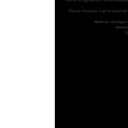
Pennan
levereras
med
en
keramisk
Material
:
Handgjord
Hårdva
T