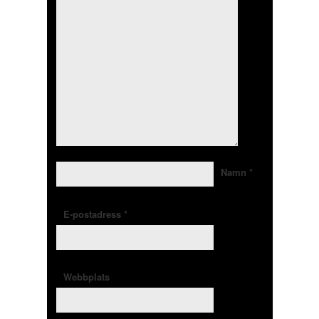
Namn
*
E-postadress
*
Webbplats