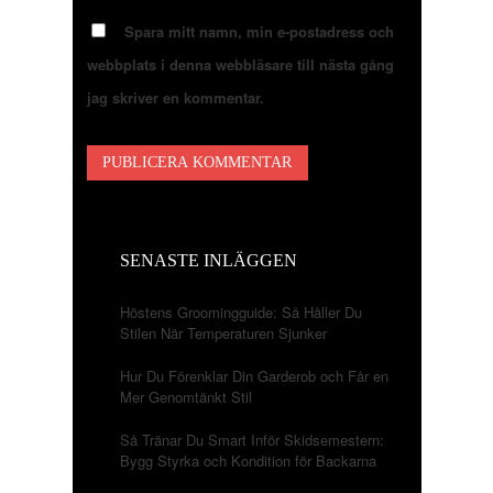
Spara mitt namn, min e-postadress och
webbplats i denna webbläsare till nästa gång
jag skriver en kommentar.
SENASTE INLÄGGEN
Höstens Groomingguide: Så Håller Du
Stilen När Temperaturen Sjunker
Hur Du Förenklar Din Garderob och Får en
Mer Genomtänkt Stil
Så Tränar Du Smart Inför Skidsemestern:
Bygg Styrka och Kondition för Backarna