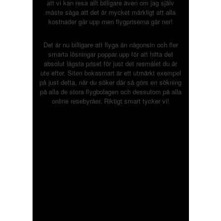
att vi kan resa allt billigare även om jag själv
måste säga att det är mycket märkligt att alla
kostnader går upp men flygpriserna går ner!
Det är nu billigare att flyga än någonsin och fler
smarta lösningar poppar upp för att hitta det
absolut lägsta priset för just det resmålet du är
ute efter. Siten
bokasmart
är ett utmärkt exempel
på just detta, när du söker där så görs en sökning
på alla de stora flygbolagen och dessutom på alla
online resebyråer. Riktigt smart tycker vi!