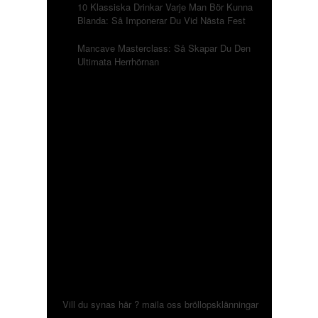
10 Klassiska Drinkar Varje Man Bör Kunna
Blanda: Så Imponerar Du Vid Nästa Fest
Mancave Masterclass: Så Skapar Du Den
Ultimata Herrhörnan
Vill du synas här ? maila oss
bröllopsklänningar