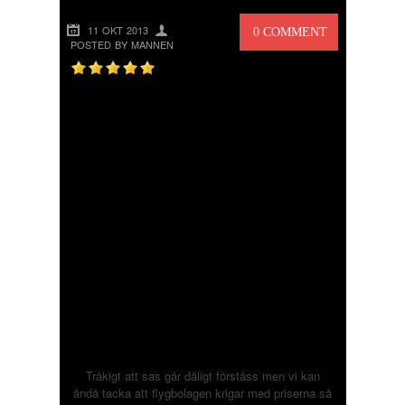
11 OKT 2013
0 COMMENT
POSTED BY MANNEN
Tråkigt att sas går dåligt förståss men vi kan
ändå tacka att flygbolagen krigar med priserna så