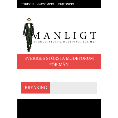
FORDON
GROOMING
INREDNING
KLÄDER & ACCESSOARER
MAT OCH DRYCK
RESOR
TRÄNING
SVERIGES STÖRSTA MODEFORUM
FÖR MÄN
BREAKING
RESA BILLIGARE ÄN
NÅGONSIN