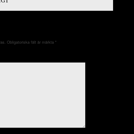
IGT
ras.
Obligatoriska fält är märkta
*