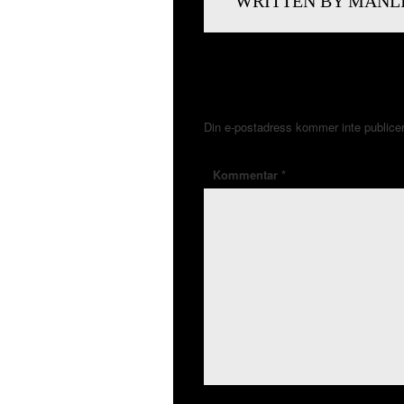
WRITTEN BY MANL
LÄMNA ETT SVAR
Din e-postadress kommer inte publice
Kommentar
*