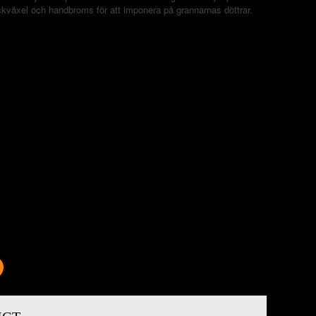
ackväxel och handbroms för att imponera på grannarnas döttrar.