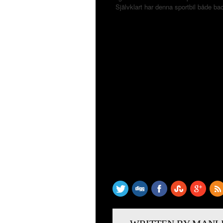
Självklart har denna sportbil både b
SHARE THIS