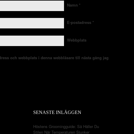
Namn
*
E-postadress
*
Webbplats
ress och webbplats i denna webbläsare till nästa gång jag
SENASTE INLÄGGEN
Höstens Groomingguide: Så Håller Du
Stilen När Temperaturen Sjunker