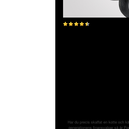
Har du precis skaffat en kotte och k
generationens finansvalpar så är Pors