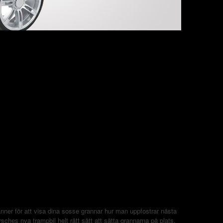
änner för att visa dina sosse grannar hur man uppfostrar nästa
ches nya trampbil helt rätt sätt att sätta grannarna på plats.