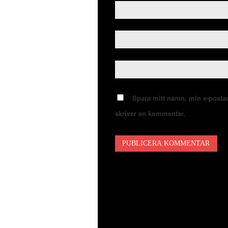
Spara mitt namn, min e-postad
skriver en kommentar.