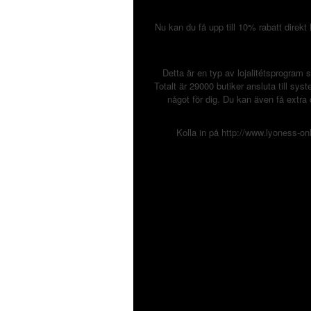
Nu kan du få upp till 10% rabatt direkt
Detta är en typ av lojalitétsprogram 
Totalt är 29000 butiker ansluta till sys
något för dig. Du kan även få extr
Kolla in på
http://www.lyoness-on