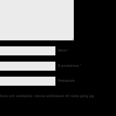
Namn
*
E-postadress
*
Webbplats
ress och webbplats i denna webbläsare till nästa gång jag