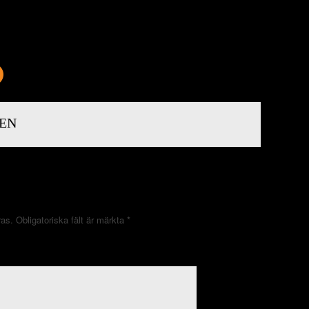
EN
ras.
Obligatoriska fält är märkta
*