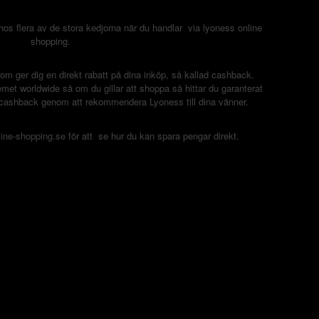
 hos flera av de stora kedjorna när du handlar via lyoness online
shopping.
som ger dig en direkt rabatt på dina inköp, så kallad cashback.
temet worldwide så om du gillar att shoppa så hittar du garanterat
a cashback genom att rekommendera Lyoness till dina vänner.
line-shopping.se
för att se hur du kan spara pengar direkt.