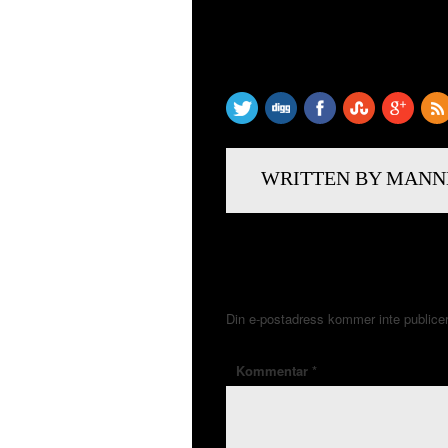
SHARE THIS
WRITTEN BY MANN
LÄMNA ETT SVAR
Din e-postadress kommer inte publice
Kommentar
*