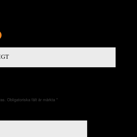
IGT
ras.
Obligatoriska fält är märkta
*