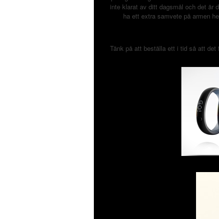
inte klarat av ditt dagsmål och det är d
ha ett extra samvete på armen hel
Tänk på att beställa ett i tid så att det