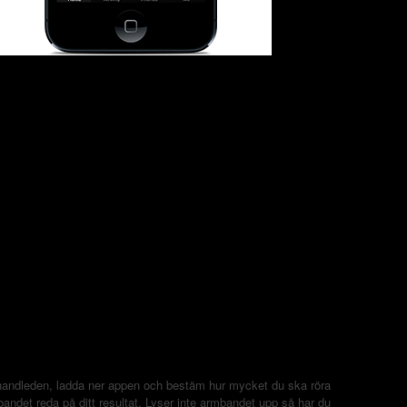
 handleden, ladda ner appen och bestäm hur mycket du ska röra
andet reda på ditt resultat. Lyser inte armbandet upp så har du