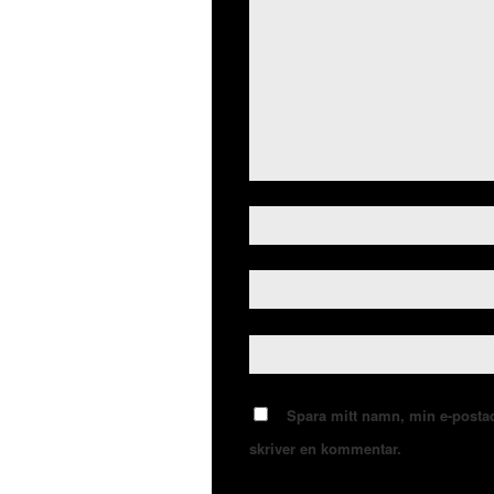
Spara mitt namn, min e-postad
skriver en kommentar.