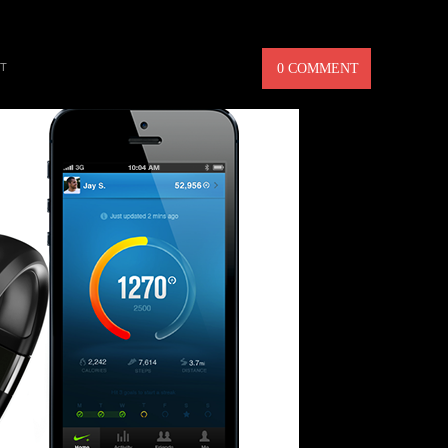
 – TRÄNA MED KOLL
T
0 COMMENT