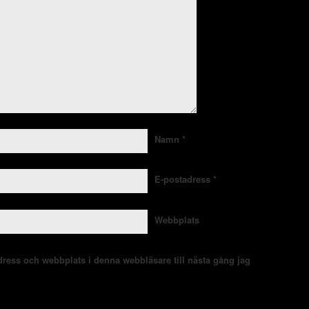
Namn
*
E-postadress
*
Webbplats
ress och webbplats i denna webbläsare till nästa gång jag