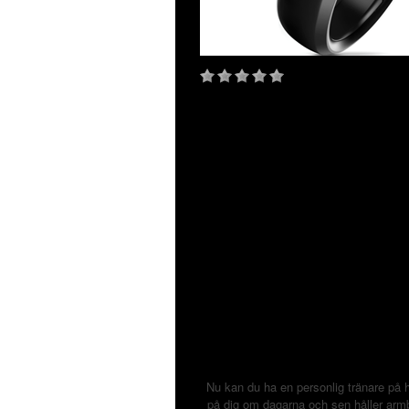
Nu kan du ha en personlig tränare på
på dig om dagarna och sen håller armb