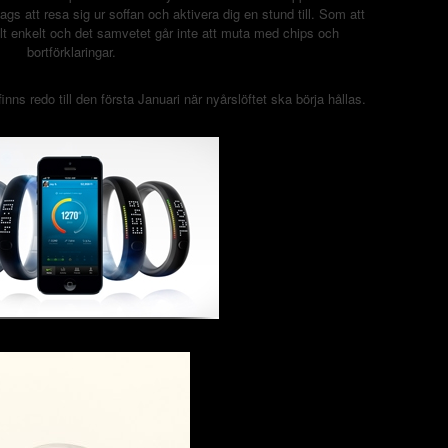
ags att resa sig ur soffan och aktivera dig en stund till. Som att
t enkelt och det samvetet går inte att muta med chips och
bortförklaringar.
 finns redo till den första Januari när nyårslöftet ska börja hållas.