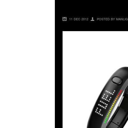
NIKE+ FUELBAND
11 DEC 2012
POSTED BY MANLIG