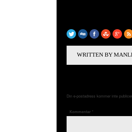
SHARE THIS
WRITTEN BY MANL
LÄMNA ETT SVAR
Din e-postadress kommer inte publice
Kommentar
*