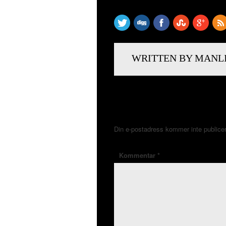
WRITTEN BY MANL
LÄMNA ETT SVAR
Din e-postadress kommer inte publice
Kommentar
*