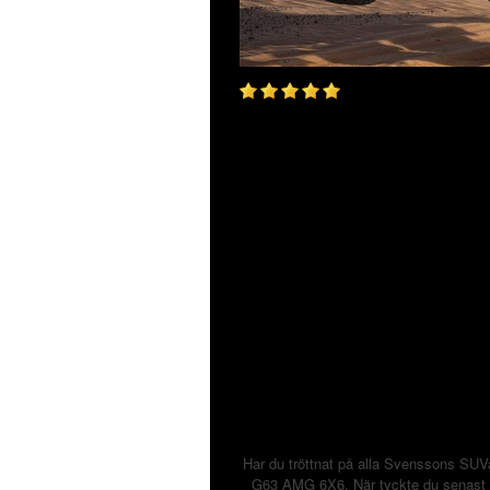
Har du tröttnat på alla Svenssons SU
G63 AMG 6X6. När tyckte du senast at