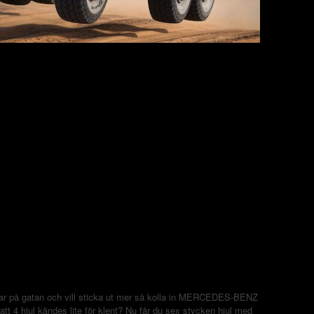
Var på gatan och vill sticka ut mer så kolla in MERCEDES-BENZ
t 4 hjul kändes lite för klent? Nu får du sex stycken hjul med