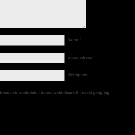
Namn
*
E-postadress
*
Webbplats
ress och webbplats i denna webbläsare till nästa gång jag