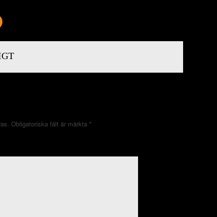
IGT
ras.
Obligatoriska fält är märkta
*