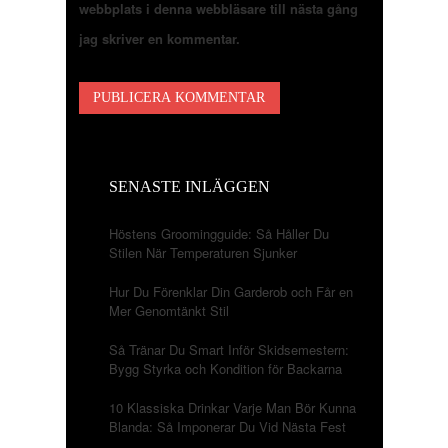
webbplats i denna webbläsare till nästa gång
jag skriver en kommentar.
SENASTE INLÄGGEN
Höstens Groomingguide: Så Håller Du
Stilen När Temperaturen Sjunker
Hur Du Förenklar Din Garderob och Får en
Mer Genomtänkt Stil
Så Tränar Du Smart Inför Skidsemestern:
Bygg Styrka och Kondition för Backarna
10 Klassiska Drinkar Varje Man Bör Kunna
Blanda: Så Imponerar Du Vid Nästa Fest