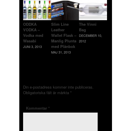
ODDKA
Slim Line
The Vinni
VODKA –
Leather
Bag
Vodka med
Wallet Flask –
DECEMBER 10,
Wasabi
Manlig Plunta
2012
med Plånbok
JUNI 3, 2013
MAJ 31, 2013
LÄMNA ETT SVAR
Din e-postadress kommer inte publiceras.
Obligatoriska fält är märkta
*
Kommentar
*