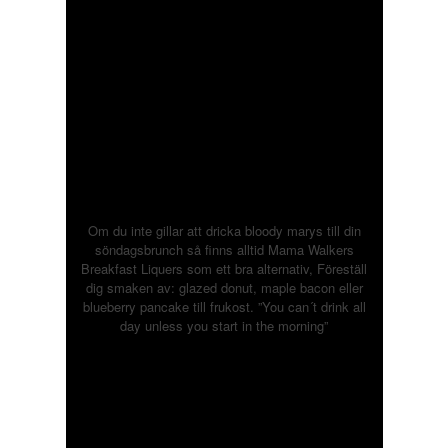
Om du inte gillar att dricka bloody marys till din
söndagsbrunch så finns alltid Mama Walkers
Breakfast Liquers som ett bra alternativ, Föreställ
dig smaken av: glazed donut, maple bacon eller
blueberry pancake till frukost. ”You can´t drink all
day unless you start in the morning”