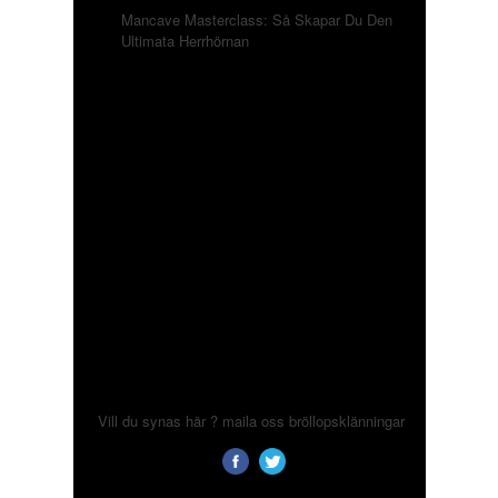
Mancave Masterclass: Så Skapar Du Den
Ultimata Herrhörnan
Vill du synas här ? maila oss
bröllopsklänningar