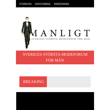
FORDON
GROOMING
INREDNING
KLÄDER & ACCESSOARER
MAT OCH DRYCK
RESOR
TRÄNING
SVERIGES STÖRSTA MODEFORUM
FÖR MÄN
BREAKING
MAMA WALKERS
BREAKFAST LIQUERS –