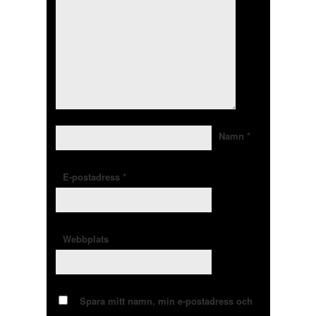
Namn
*
E-postadress
*
Webbplats
Spara mitt namn, min e-postadress och