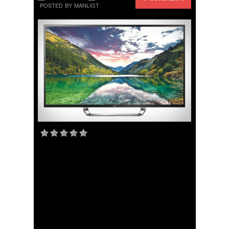
POSTED BY MANLIGT