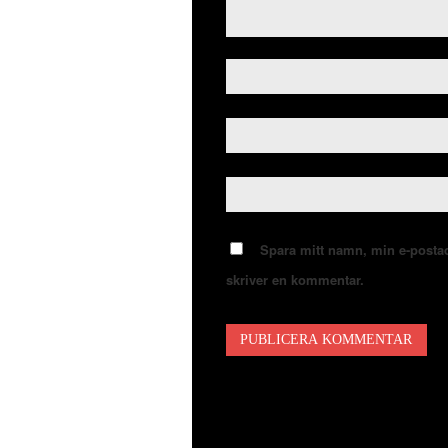
Spara mitt namn, min e-postad
skriver en kommentar.