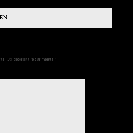
EN
ras.
Obligatoriska fält är märkta
*