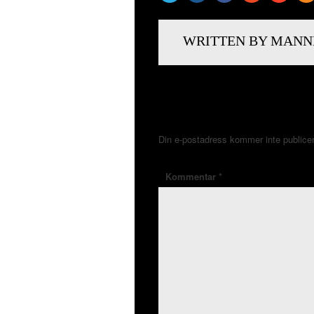
WRITTEN BY MANN
LÄMNA ETT SVAR
Din e-postadress kommer inte publice
Kommentar
*