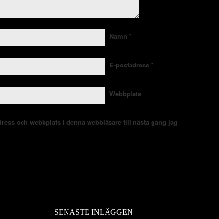
Namn
*
E-postadress
*
Webbplats
ress och webbplats i denna webbläsare till nästa gång jag
SENASTE INLÄGGEN