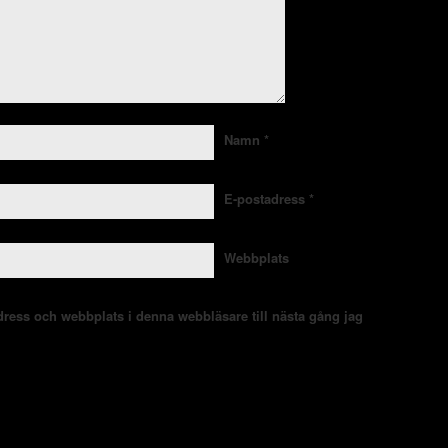
Namn
*
E-postadress
*
Webbplats
ress och webbplats i denna webbläsare till nästa gång jag