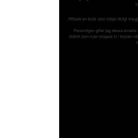
h
Hittade en butik som säljer riktigt sn
Personligen gillar jag dessa smarta
stålrör som man stoppar in i krysen någ
v