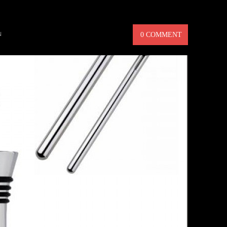
ARE
N
0 COMMENT