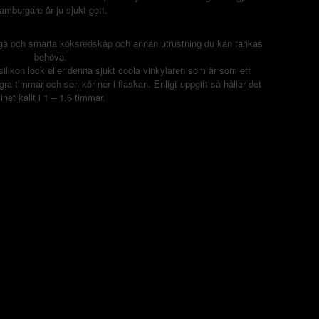
amburgare är ju sjukt gott.
ygga och smarta
köksredskap
och annan utrustning du kan tänkas
behöva.
silikon lock
eller denna sjukt coola
vinkylaren
som är som ett
ra timmar och sen kör ner i flaskan. Enligt uppgift så håller det
inet kallt i 1 – 1.5 timmar.