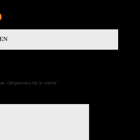
EN
ras.
Obligatoriska fält är märkta
*