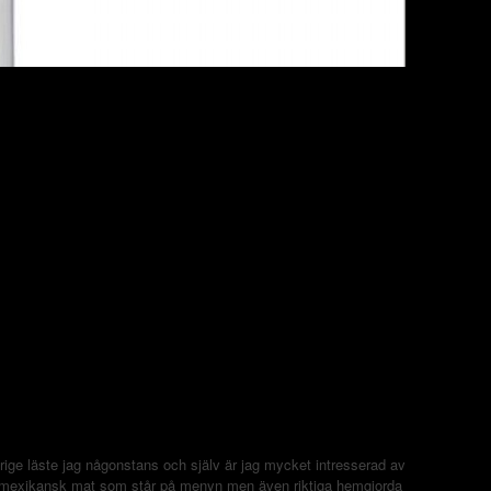
ge läste jag någonstans och själv är jag mycket intresserad av
er mexikansk mat som står på menyn men även riktiga hemgjorda