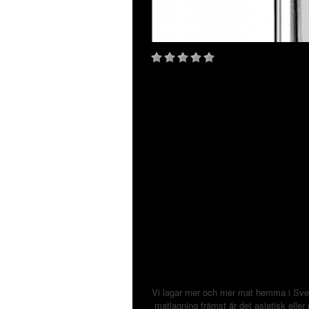
Vi lagar mer och mer mat hemma i Sveri
matlagning främst är det asiatisk ell