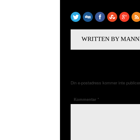
SHARE THIS
WRITTEN BY MANN
LÄMNA ETT SVAR
Din e-postadress kommer inte publice
Kommentar
*