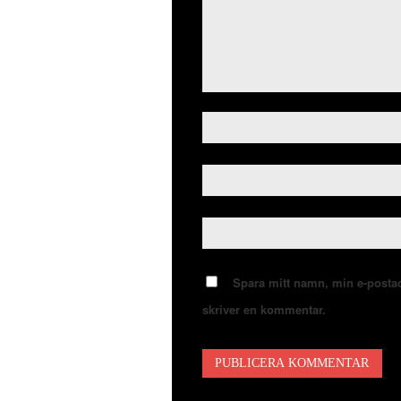
Spara mitt namn, min e-postad
skriver en kommentar.