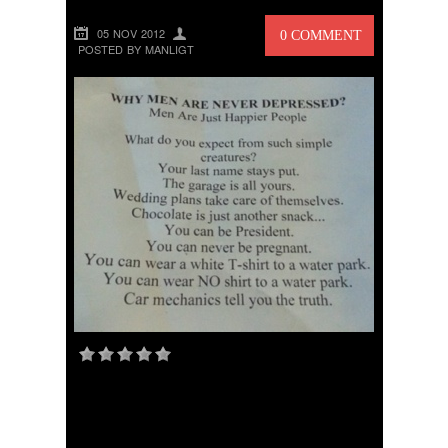
05 NOV 2012
0 COMMENT
POSTED BY MANLIGT