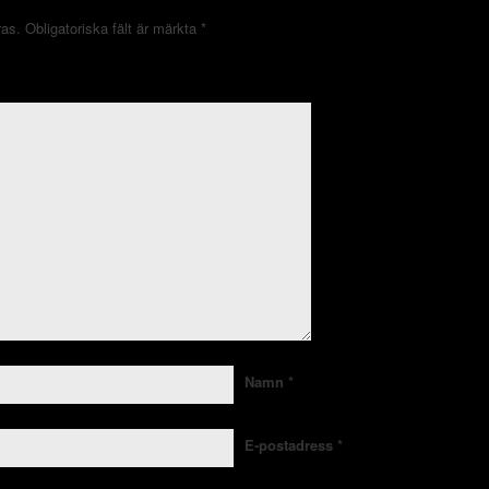
ras.
Obligatoriska fält är märkta
*
Namn
*
E-postadress
*