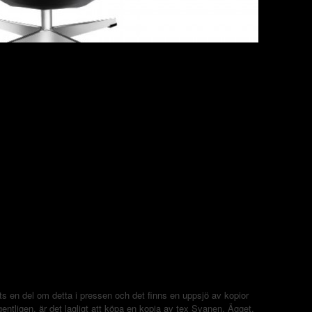
vits en del om detta i pressen och det finns en uppsjö av kopior
gentligen, är det lagligt att köpa en kopia av tex
Svanen
,
Ägget
,