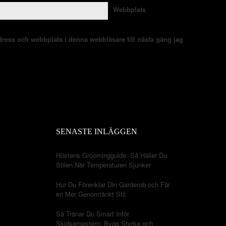
Webbplats
ress och webbplats i denna webbläsare till nästa gång jag
SENASTE INLÄGGEN
Höstens Groomingguide: Så Håller Du
Stilen När Temperaturen Sjunker
Hur Du Förenklar Din Garderob och Får
en Mer Genomtänkt Stil
Så Tränar Du Smart Inför
Skidsemestern: Bygg Styrka och