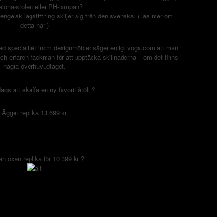
elona-stolen
eller
PH-lampan
?
ngelsk lagstiftning skiljer sig från den svenska. ( läs mer om
detta
här
)
ed specialitét inom designmöbler säger enligt voga.com att man
och erfaren fackman för att upptäcka skillnaderna – om det finns
några överhuvudtaget.
gs att skaffa en ny favoritfåtölj ?
Ägget replika 13 699 kr
 en
oxen replika
för 10 399 kr ?