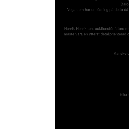
Barc
Voga.com har en lösning på detta då e
Henrik Henriksen, auktionsförrättare m
måste vara en ytterst detaljorienterad 
Kanske da
Eller