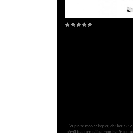
Vi pratar
möbler
kopior, det har skri
såväl bra som dåliga men hur är det
e