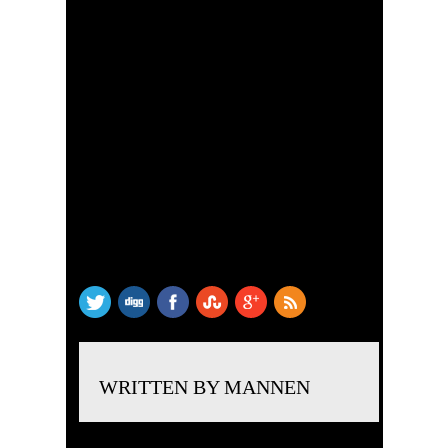
SHARE THIS
WRITTEN BY MANNEN