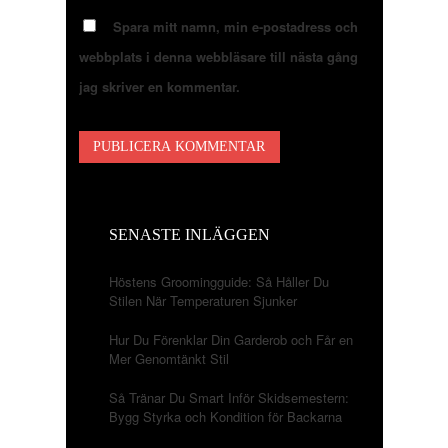
Spara mitt namn, min e-postadress och
webbplats i denna webbläsare till nästa gång
jag skriver en kommentar.
SENASTE INLÄGGEN
Höstens Groomingguide: Så Håller Du
Stilen När Temperaturen Sjunker
Hur Du Förenklar Din Garderob och Får en
Mer Genomtänkt Stil
Så Tränar Du Smart Inför Skidsemestern:
Bygg Styrka och Kondition för Backarna