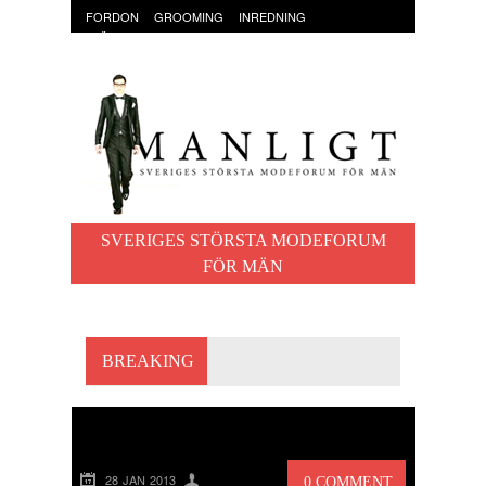
FORDON
GROOMING
INREDNING
KLÄDER & ACCESSOARER
MAT OCH DRYCK
RESOR
TRÄNING
SVERIGES STÖRSTA MODEFORUM
FÖR MÄN
BREAKING
KNOG
28 JAN 2013
0 COMMENT