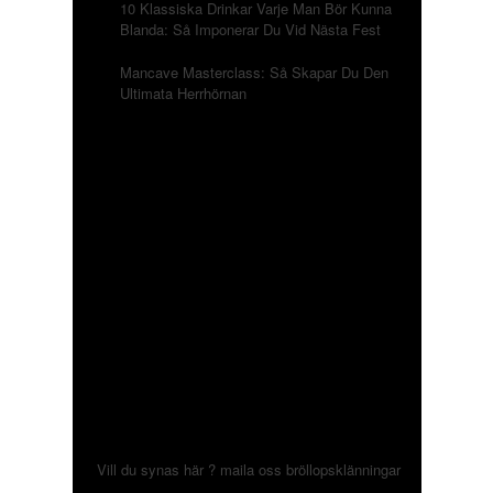
10 Klassiska Drinkar Varje Man Bör Kunna
Blanda: Så Imponerar Du Vid Nästa Fest
Mancave Masterclass: Så Skapar Du Den
Ultimata Herrhörnan
Vill du synas här ? maila oss
bröllopsklänningar