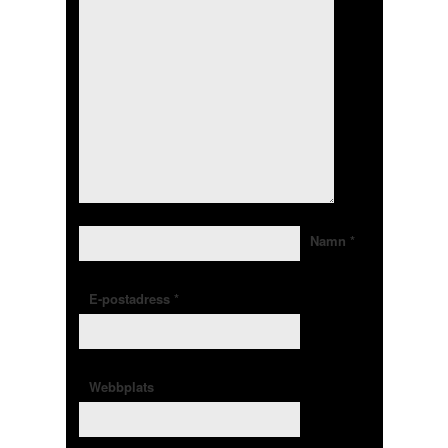
Namn
*
E-postadress
*
Webbplats