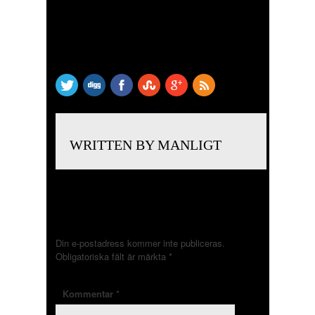
SHARE THIS
WRITTEN BY MANLIGT
LÄMNA ETT SVAR
Din e-postadress kommer inte publiceras.
Obligatoriska fält är märkta
*
Kommentar
*