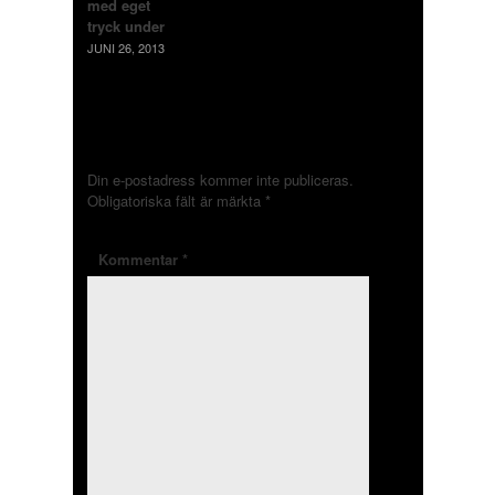
med eget
tryck under
JUNI 26, 2013
LÄMNA ETT SVAR
Din e-postadress kommer inte publiceras.
Obligatoriska fält är märkta
*
Kommentar
*