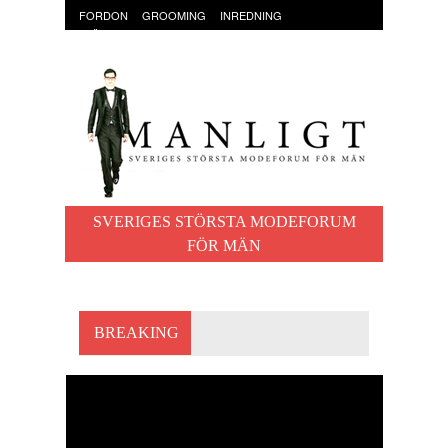
FORDON
GROOMING
INREDNING
KLÄDER & ACCESSOARER
MAT OCH DRYCK
RESOR
TRÄNING
SVERIGES STÖRSTA MODEFORUM
FÖR MÄN
BREAKING
BEER CAVE – INRED
GARDEROBEN