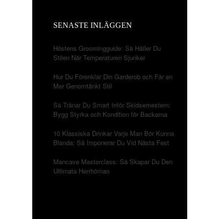
SENASTE INLÄGGEN
Höstens Groomingguide: Så Håller Du
Stilen När Temperaturen Sjunker
Hur Du Förenklar Din Garderob och Får en
Mer Genomtänkt Stil
Så Tränar Du Smart Inför Skidsemestern:
Bygg Styrka och Kondition för Backarna
10 Klassiska Drinkar Varje Man Bör Kunna
Blanda: Så Imponerar Du Vid Nästa Fest
Mancave Masterclass: Så Skapar Du Den
Ultimata Herrhörnan