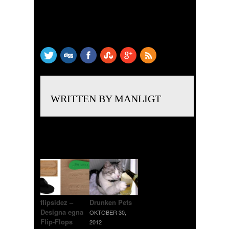
SHARE THIS
WRITTEN BY MANLIGT
RELATED POSTS
flipsidez –
Drunken Pets
Designa egna
OKTOBER 30,
Flip-Flops
2012