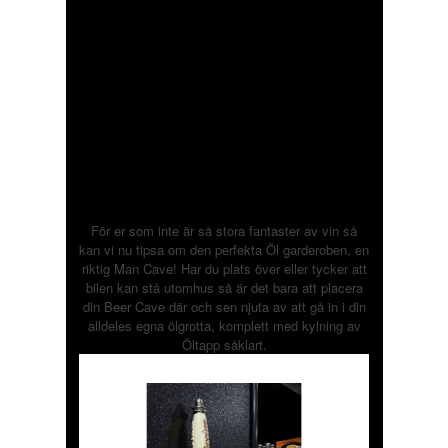
För er som inte är så stora fantaster av vin så
kan vi nu tipsa om den perfekta Öl garderoben, en
riktig Man Cave! Har du plats över eller tycker att
bilen kan stå utomhus så är det bara att placera
din Beer Cave där och sen njuta av att gå in i din
alldeles egna ölgrotta, komplett med kylning av
Öltapp såklart.