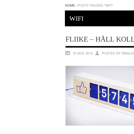
HOME
/
POSTS TAGGED "WIFI"
WIFI
FLIIKE – HÅLL KOLL
16 AUG 2013
POSTED BY MANLI