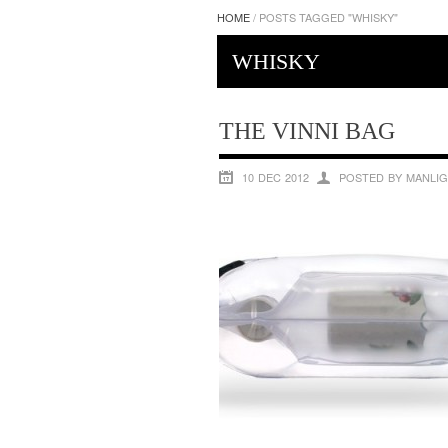
HOME
/
POSTS TAGGED "WHISKY"
WHISKY
THE VINNI BAG
10 DEC 2012
POSTED BY MANLIG