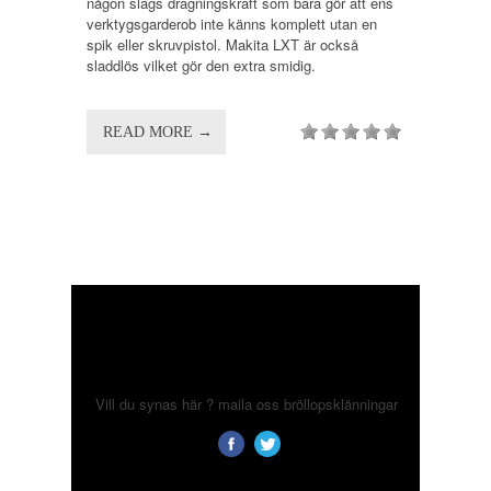
någon slags dragningskraft som bara gör att ens
verktygsgarderob inte känns komplett utan en
spik eller skruvpistol. Makita LXT är också
sladdlös vilket gör den extra smidig.
READ MORE →
Vill du synas här ? maila oss
bröllopsklänningar