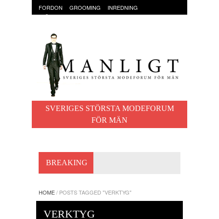
FORDON
GROOMING
INREDNING
KLÄDER & ACCESSOARER
MAT OCH DRYCK
RESOR
TRÄNING
SVERIGES STÖRSTA MODEFORUM
FÖR MÄN
BREAKING
HOME
/
POSTS TAGGED "VERKTYG"
VERKTYG