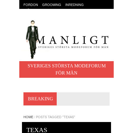
FORDON
GROOMING
INREDNING
KLÄDER & ACCESSOARER
MAT OCH DRYCK
RESOR
TRÄNING
SVERIGES STÖRSTA MODEFORUM
FÖR MÄN
BREAKING
HOME
/
POSTS TAGGED "TEXAS"
TEXAS