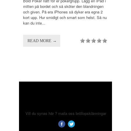
Bold Poker nått för er pokergrupp. Lägg en iPad i
mitten på bordet och så sköter den blandningen
och given. På era iPhones så dyker era egna 2
kort upp. Hur smidigt och smart som helst. Så nu
kan du inte...
READ MORE →
Vill du synas här ? maila oss
bröllopsklänningar