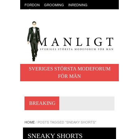
FORDON
GROOMING
INREDNING
KLÄDER & ACCESSOARER
MAT OCH DRYCK
RESOR
TRÄNING
SVERIGES STÖRSTA MODEFORUM
FÖR MÄN
BREAKING
HOME
/
POSTS TAGGED "SNEAKY SHORTS"
SNEAKY SHORTS