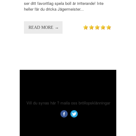
ser ditt favoritlag spela boll är irriterande! Inte
heller får du dricka Jägermeister...
READ MORE →
Vill du synas här ? maila oss
bröllopsklänningar