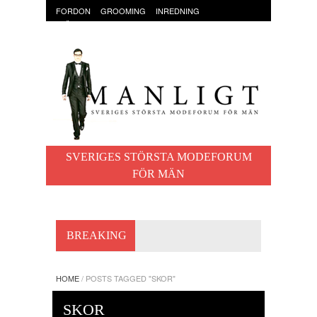
FORDON
GROOMING
INREDNING
KLÄDER & ACCESSOARER
MAT OCH DRYCK
RESOR
TRÄNING
SVERIGES STÖRSTA MODEFORUM
FÖR MÄN
BREAKING
HOME
/
POSTS TAGGED "SKOR"
SKOR