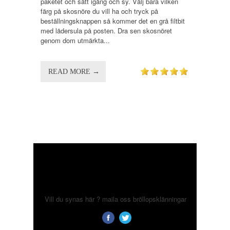
paketet och sätt igång och sy. Välj bara vilken
färg på skosnöre du vill ha och tryck på
beställningsknappen så kommer det en grå filtbit
med lädersula på posten. Dra sen skosnöret
genom dom utmärkta...
READ MORE →
Vill du synas här ? maila oss
bröllopsklänningar