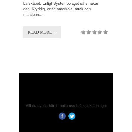
barskåpet. Enligt Systembolaget så smakar
den: Kryddig, örter, smörkola, arrak och
marsipan....
READ MORE →
Vill du synas här ? maila oss
bröllopsklänningar