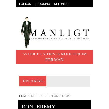
FORDON
GROOMING
INREDNING
KLÄDER & ACCESSOARER
MAT OCH DRYCK
RESOR
TRÄNING
SVERIGES STÖRSTA MODEFORUM
FÖR MÄN
BREAKING
HOME
/
POSTS TAGGED "RON JEREMY"
RON JEREMY