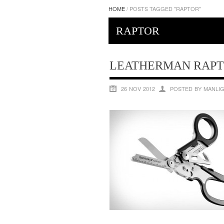
HOME
/
POSTS TAGGED "RAPTOR"
RAPTOR
LEATHERMAN RAP
26 NOV 2012
POSTED BY MANLI