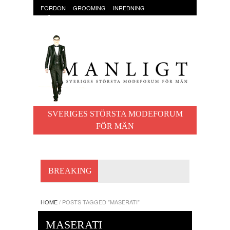
FORDON
GROOMING
INREDNING
KLÄDER & ACCESSOARER
MAT OCH DRYCK
RESOR
TRÄNING
SVERIGES STÖRSTA MODEFORUM
FÖR MÄN
BREAKING
HOME
/
POSTS TAGGED "MASERATI"
MASERATI