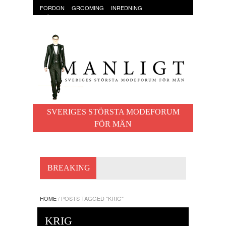
FORDON
GROOMING
INREDNING
KLÄDER & ACCESSOARER
MAT OCH DRYCK
RESOR
TRÄNING
SVERIGES STÖRSTA MODEFORUM
FÖR MÄN
BREAKING
HOME
/
POSTS TAGGED "KRIG"
KRIG