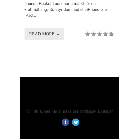
Ilaunch Rocket Launcher utmärkt för en
kraftmätning. Du styr den med din iPhone eller
iPad...
READ MORE →
Vill du synas här ? maila oss
bröllopsklänningar