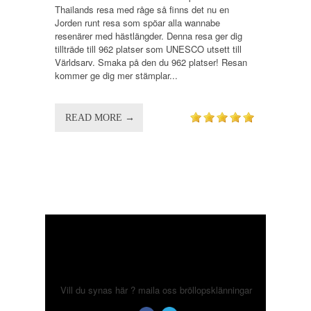
Thailands resa med råge så finns det nu en
Jorden runt resa som spöar alla wannabe
resenärer med hästlängder. Denna resa ger dig
tillträde till 962 platser som UNESCO utsett till
Världsarv. Smaka på den du 962 platser! Resan
kommer ge dig mer stämplar...
READ MORE →
Vill du synas här ? maila oss
bröllopsklänningar