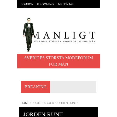
FORDON
GROOMING
INREDNING
KLÄDER & ACCESSOARER
MAT OCH DRYCK
RESOR
TRÄNING
SVERIGES STÖRSTA MODEFORUM
FÖR MÄN
BREAKING
HOME
/
POSTS TAGGED "JORDEN RUNT"
JORDEN RUNT