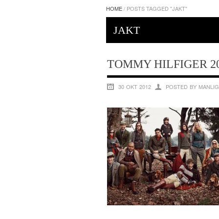
HOME
/
POSTS TAGGED "JAKT"
JAKT
TOMMY HILFIGER 2
30 OKT 2012
POSTED BY MANLIG