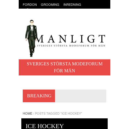
FORDON
GROOMING
INREDNING
KLÄDER & ACCESSOARER
MAT OCH DRYCK
RESOR
TRÄNING
SVERIGES STÖRSTA MODEFORUM
FÖR MÄN
BREAKING
HOME
/
POSTS TAGGED "ICE HOCKEY"
ICE HOCKEY