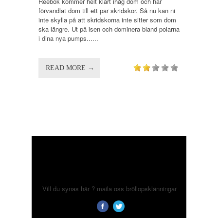
Reebok kommer helt klart ihåg dom och har
förvandlat dom till ett par skridskor. Så nu kan ni
inte skylla på att skridskorna inte sitter som dom
ska längre. Ut på isen och dominera bland polarna
i dina nya pumps......
READ MORE →
Vill du synas här ? maila oss
bröllopsklänningar