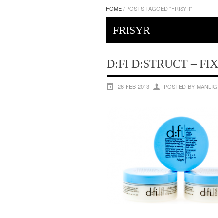
HOME
/
POSTS TAGGED "FRISYR"
FRISYR
D:FI D:STRUCT – F
26 FEB 2013
POSTED BY MANLIG