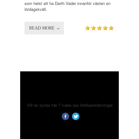
som helst att ha Darth Vader innanför västen en
lördagskväll.
READ MORE →
Vill du synas här ? maila oss
bröllopsklänningar