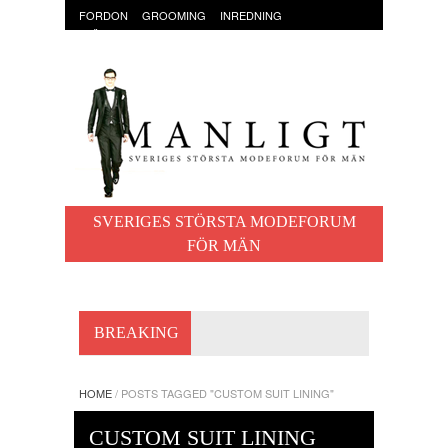
FORDON
GROOMING
INREDNING
KLÄDER & ACCESSOARER
MAT OCH DRYCK
RESOR
TRÄNING
SVERIGES STÖRSTA MODEFORUM
FÖR MÄN
BREAKING
HOME
/
POSTS TAGGED "CUSTOM SUIT LINING"
CUSTOM SUIT LINING