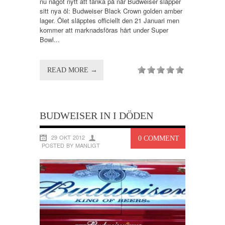
nu något nytt att tänka på när Budweiser släpper
sitt nya öl: Budweiser Black Crown golden amber
lager. Ölet släpptes officiellt den 21 Januari men
kommer att marknadsföras hårt under Super
Bowl...
READ MORE →
BUDWEISER IN I DÖDEN
29 OKT 2012
0 COMMENT
POSTED BY MANLIGT