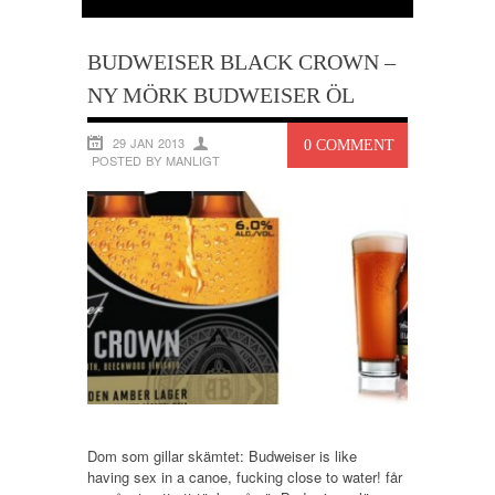
BUDWEISER BLACK CROWN –
NY MÖRK BUDWEISER ÖL
29 JAN 2013
0 COMMENT
POSTED BY MANLIGT
Dom som gillar skämtet: Budweiser is like
having sex in a canoe, fucking close to water! får