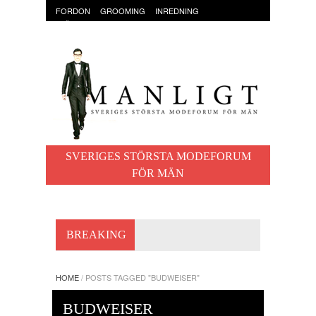
FORDON
GROOMING
INREDNING
KLÄDER & ACCESSOARER
MAT OCH DRYCK
RESOR
TRÄNING
SVERIGES STÖRSTA MODEFORUM
FÖR MÄN
BREAKING
HOME
/
POSTS TAGGED "BUDWEISER"
BUDWEISER