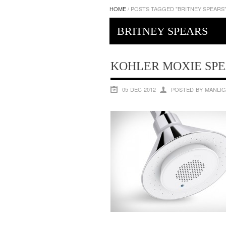
HOME
/
POSTS TAGGED "BRITNEY SPEARS
BRITNEY SPEARS
KOHLER MOXIE SP
05 DEC 2012
POSTED BY MANLIG